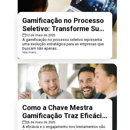
Gamificação no Processo
Seletivo: Transforme Suas
Contratações em E...
12 de maio de 2025
A gamificação no processo seletivo representa
uma evolução estratégica para as empresas que
buscam não apenas...
leia mais...
Como a Chave Mestra
Gamificação Traz Eficácia
e Engajamento nos Tre...
26 de maio de 2025
A eficácia e o engajamento nos treinamentos são