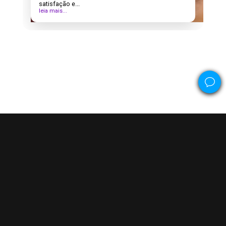
satisfação e...
leia mais...
Conecte-se
com a gente
Enviar WhatsApp