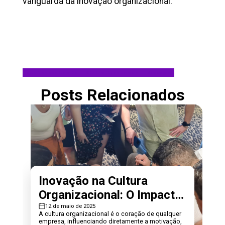
vanguarda da inovação organizacional.
#
Ambiente de Trabalho
#
Cultura Organizacional
#
inovação
Posts Relacionados
Inovação na Cultura
Organizacional: O Impacto
das Experiências Imer...
12 de maio de 2025
A cultura organizacional é o coração de qualquer
empresa, influenciando diretamente a motivação,