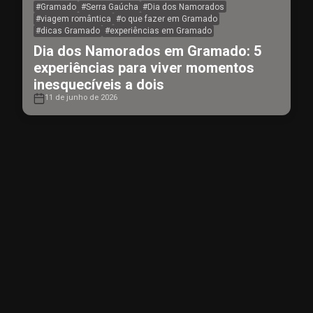
#
Gramado
#
Serra Gaúcha
#
Dia dos Namorados
#
viagem romântica
#
o que fazer em Gramado
#
dicas Gramado
#
experiências em Gramado
Dia dos Namorados em Gramado: 5
experiências para viver momentos
inesquecíveis a dois
11 de junho de 2026