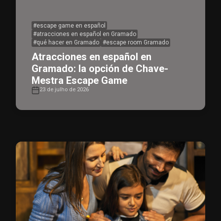
#
escape game en español
#
atracciones en español en Gramado
#
qué hacer en Gramado
#
escape room Gramado
Atracciones en español en
Gramado: la opción de Chave-
Mestra Escape Game
23 de julho de 2026